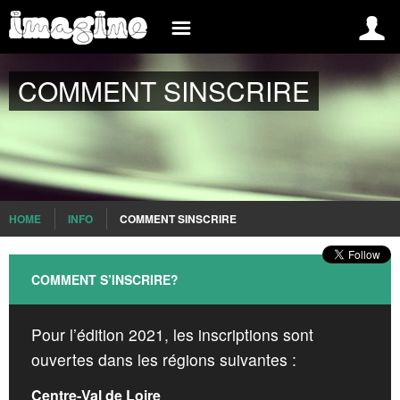
INSCREVA-SE AGORA
INFO
COMMENT SINSCRIRE
FRANCE
INSCRIPTION
ACTUS
CONNEXION
FINALES
IMAGINE
GROUPES
COMMENT S’INSCRIRE?
MEDIA
HOME
INFO
COMMENT SINSCRIRE
INTERNATIONAL
FAQ
BELGIUM
CONTACT
COMMENT S’INSCRIRE?
BRAZIL
Pour l’édition 2021, les inscriptions sont
SPAIN
ouvertes dans les régions suivantes :
ROMANIA
Centre-Val de Loire