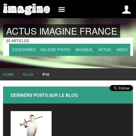
INSCREVA-SE AGORA
INFO
ACTUS IMAGINE FRANCE
FRANCE
INSCRIPTION
ACTUS
35 ARTICLES
CONNEXION
FINALES
CATEGORIES:
GALERIE PHOTO
MUSIQUE
ACTUS
VIDEO
IMAGINE
GROUPES
COMMENT S’INSCRIRE?
MEDIA
HOME
BLOG
P10
INTERNATIONAL
FAQ
BELGIUM
CONTACT
DERNIERS POSTS SUR LE BLOG
BRAZIL
SPAIN
ROMANIA